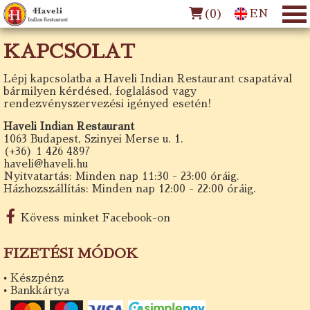
(
0
)
EN
KAPCSOLAT
Lépj kapcsolatba a Haveli Indian Restaurant csapatával
bármilyen kérdésed, foglalásod vagy
rendezvényszervezési igényed esetén!
Haveli Indian Restaurant
1063 Budapest, Szinyei Merse u. 1.
(+36) 1 426 4897
haveli@haveli.hu
Nyitvatartás: Minden nap 11:30 - 23:00 óráig.
Házhozszállítás: Minden nap 12:00 - 22:00 óráig.
Kövess minket Facebook-on
FIZETÉSI MÓDOK
• Készpénz
• Bankkártya