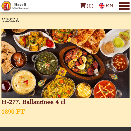
(
0
)
EN
VISSZA
H-277. Ballantines 4 cl
1890 FT