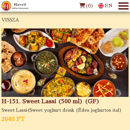
(
0
)
EN
VISSZA
H-151. Sweet Lassi (500 ml) (GF)
Sweet Lassi(Sweet yoghurt drink (Édes joghurtos ital)
2040 FT