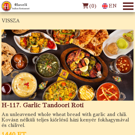
(
0
)
EN
VISSZA
H-117. Garlic Tandoori Roti
An unleavened whole wheat bread with garlic and chili.
Kovász nélküli teljes kiőrlésű házi kenyér fokhagymával
és chilivel.
1440 FT