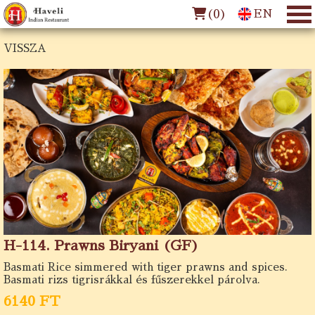
(
0
)
EN
VISSZA
H-114. Prawns Biryani (GF)
Basmati Rice simmered with tiger prawns and spices.
Basmati rizs tigrisrákkal és fűszerekkel párolva.
6140 FT