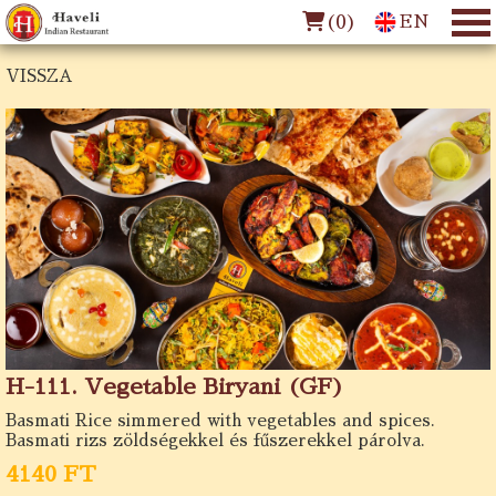
(
0
)
EN
VISSZA
H-111. Vegetable Biryani (GF)
Basmati Rice simmered with vegetables and spices.
Basmati rizs zöldségekkel és fűszerekkel párolva.
4140 FT