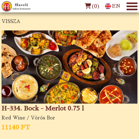
(
0
)
EN
VISSZA
H-334. Bock - Merlot 0.75 l
Red Wine / Vörös Bor
11140 FT