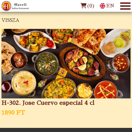
(
0
)
EN
VISSZA
H-302. Jose Cuervo especial 4 cl
1890 FT