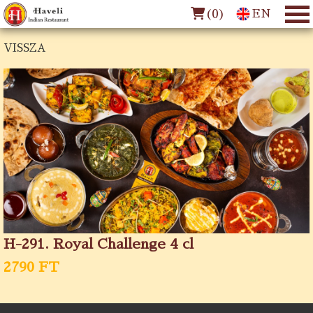
(
0
)
EN
VISSZA
H-291. Royal Challenge 4 cl
2790 FT