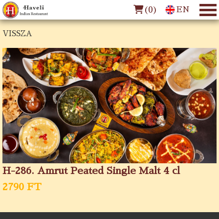
(
0
)
EN
VISSZA
H-286. Amrut Peated Single Malt 4 cl
2790 FT