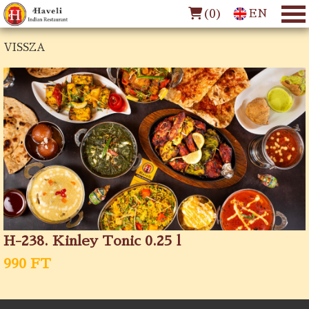
(
0
)
EN
VISSZA
H-238. Kinley Tonic 0.25 l
990 FT