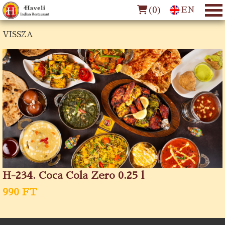
(
0
)
EN
VISSZA
H-234. Coca Cola Zero 0.25 l
990 FT