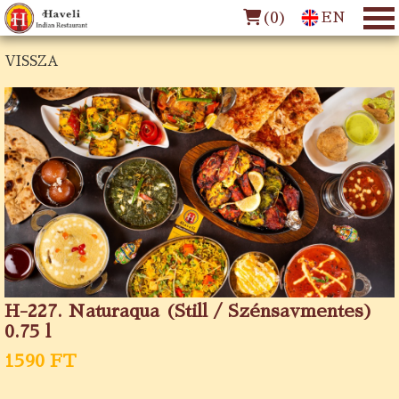
(
0
)
EN
VISSZA
H-227. Naturaqua (Still / Szénsavmentes)
0.75 l
1590 FT