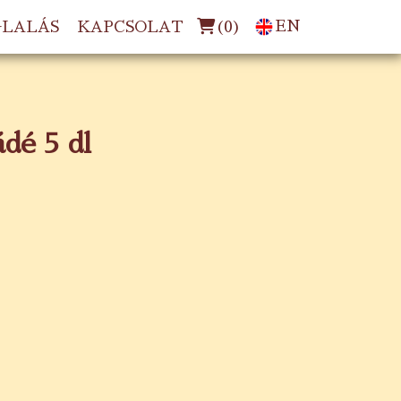
(
0
)
EN
GLALÁS
KAPCSOLAT
dé 5 dl