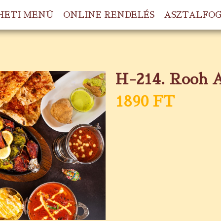
HETI MENÜ
ONLINE RENDELÉS
ASZTALFO
H-214. Rooh A
1890 FT