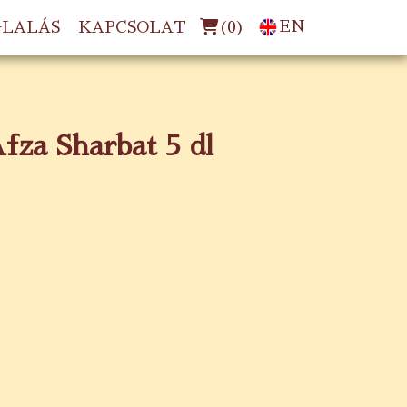
(
0
)
EN
GLALÁS
KAPCSOLAT
fza Sharbat 5 dl