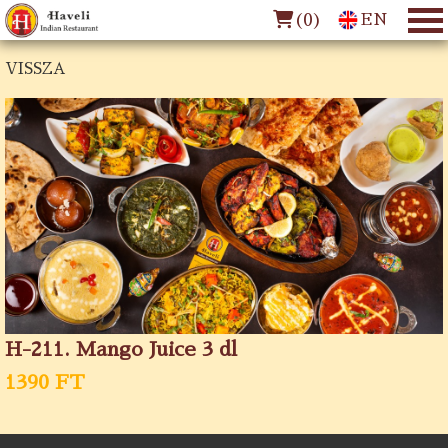
(
0
)
EN
VISSZA
H-211. Mango Juice 3 dl
1390 FT