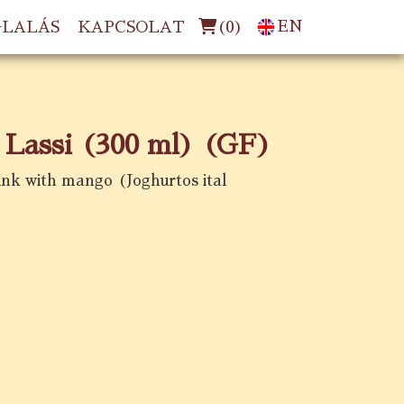
(
0
)
EN
GLALÁS
KAPCSOLAT
Lassi (300 ml) (GF)
nk with mango (Joghurtos ital