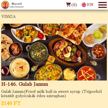
(
0
)
EN
VISSZA
H-146. Gulab Jamun
Gulab Jamun(Fried milk ball in sweet syrup (Tejporból
készült golyócskák édes szirupban)
2140 FT