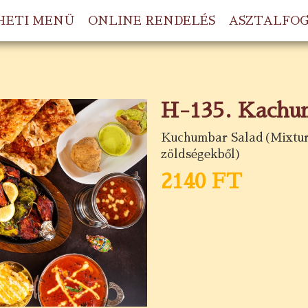
HETI MENÜ
ONLINE RENDELÉS
ASZTALFO
H-135. Kachum
Kuchumbar Salad(Mixture 
zöldségekből)
2140 FT