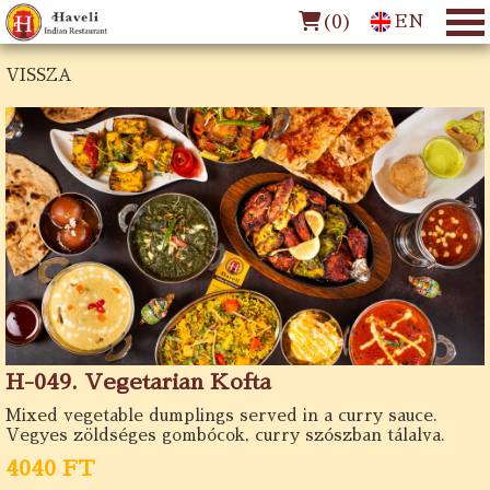
(
0
)
EN
VISSZA
H-049. Vegetarian Kofta
Mixed vegetable dumplings served in a curry sauce.
Vegyes zöldséges gombócok, curry szószban tálalva.
4040 FT