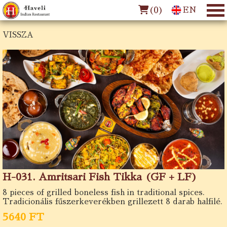
(
0
)
EN
VISSZA
H-031. Amritsari Fish Tikka (GF + LF)
8 pieces of grilled boneless fish in traditional spices.
Tradicionális fűszerkeverékben grillezett 8 darab halfilé.
5640 FT