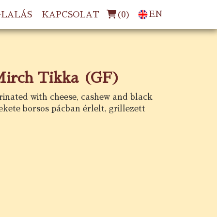
(
0
)
EN
GLALÁS
KAPCSOLAT
Mirch Tikka (GF)
rinated with cheese, cashew and black
ekete borsos pácban érlelt, grillezett