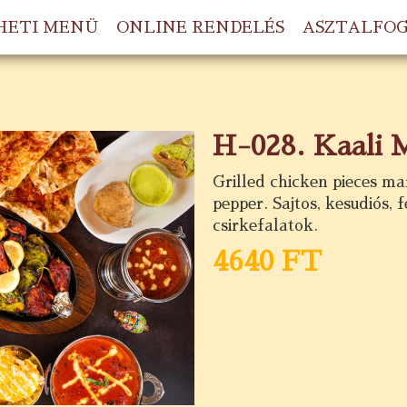
HETI MENÜ
ONLINE RENDELÉS
ASZTALFO
H-028. Kaali 
Grilled chicken pieces ma
pepper. Sajtos, kesudiós, f
csirkefalatok.
4640 FT