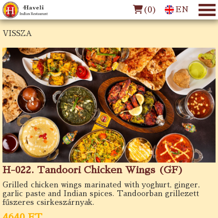
(
0
)
EN
VISSZA
H-022. Tandoori Chicken Wings (GF)
Grilled chicken wings marinated with yoghurt, ginger,
garlic paste and Indian spices. Tandoorban grillezett
fűszeres csirkeszárnyak.
4640 FT