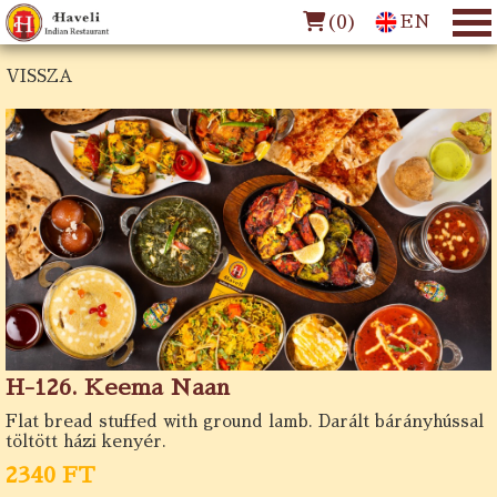
(
0
)
EN
VISSZA
H-126. Keema Naan
Flat bread stuffed with ground lamb. Darált bárányhússal
töltött házi kenyér.
2340 FT