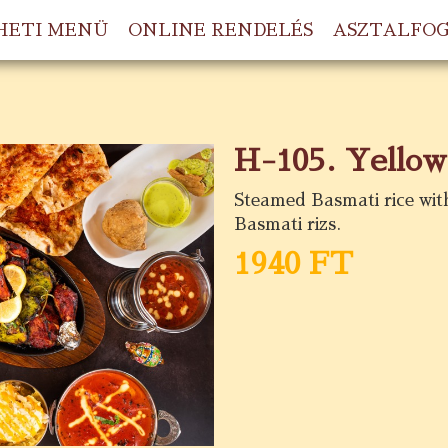
HETI MENÜ
ONLINE RENDELÉS
ASZTALFO
H-105. Yellow
Steamed Basmati rice with
Basmati rizs.
1940 FT