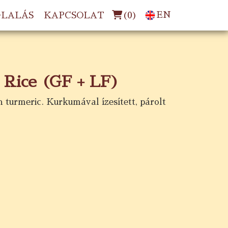
(
0
)
EN
GLALÁS
KAPCSOLAT
 Rice (GF + LF)
 turmeric. Kurkumával ízesített, párolt