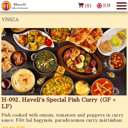
(
0
)
EN
VISSZA
H-092. Haveli's Special Fish Curry (GF +
LF)
Fish cooked with onions, tomatoes and peppers in curry
sauce. Főtt hal hagymás, paradicsomos curry mártásban.