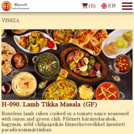
(
0
)
EN
VISSZA
H-090. Lamb Tikka Masala (GF)
Boneless lamb cubes cooked in a tomato sauce seasoned
with onion and green chili. Filézett báránydarabok,
hagymás, zöld chilipaprikás fűszerkeverékkel ízesített
paradicsommártásban.