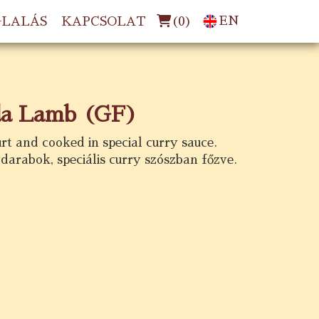
(
0
)
EN
GLALÁS
KAPCSOLAT
da Lamb (GF)
t and cooked in special curry sauce.
arabok, speciális curry szószban főzve.