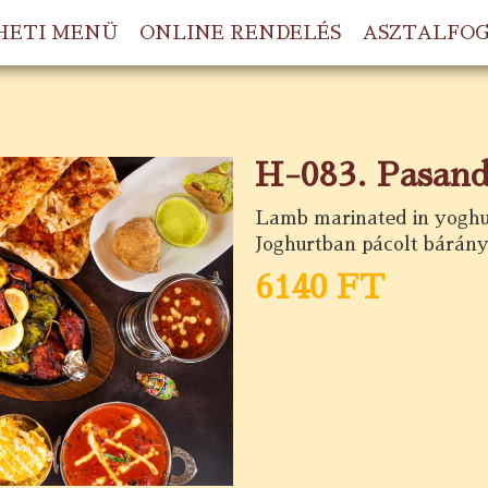
HETI MENÜ
ONLINE RENDELÉS
ASZTALFO
H-083. Pasan
Lamb marinated in yoghur
Joghurtban pácolt bárányd
6140 FT