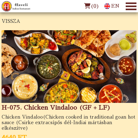
(
0
)
EN
VISSZA
H-075. Chicken Vindaloo (GF + LF)
Chicken Vindaloo(Chicken cooked in traditional goan hot
sauce (Csirke extracsípős dél-Indiai mártásban
elkészítve)
4640 FT